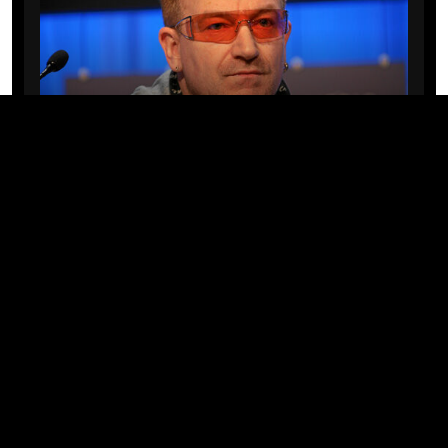
MÚSICA
Bono e The Edge reescrevem
clássico do U2 para marcar
despedida de Glen Hansard
06/08/2026 · 07:34