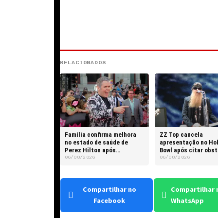
RELACIONADOS
Família confirma melhora
ZZ Top cancela
no estado de saúde de
apresentação no Ho
Perez Hilton após
Bowl após citar obs
transmissão ao vivo
intransponíveis
06/08/2026
06/08/2026
Compartilhar no
Compartilhar 
Facebook
WhatsApp