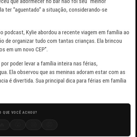
eceu que adormecer no bar não foi seu “melhor
a ter “aguentado” a situação, considerando-se
podcast, Kylie abordou a recente viagem em família ao
io de organizar tudo com tantas crianças. Ela brincou
lhos em um novo CEP”.
or poder levar a família inteira nas férias,
ua. Ela observou que as meninas adoram estar com as
a é divertida. Sua principal dica para férias em família
O QUE VOCÊ ACHOU?
🔥
😮
😢
😡