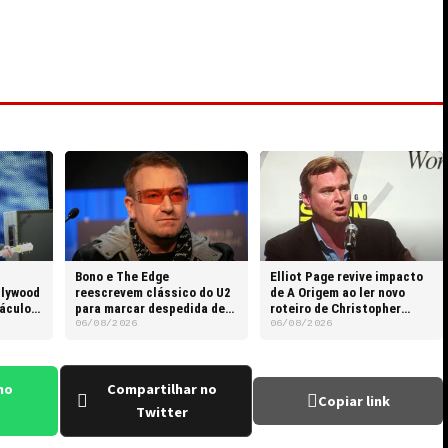
Bono e The Edge
Elliot Page revive impacto
llywood
reescrevem clássico do U2
de A Origem ao ler novo
táculos
para marcar despedida de
roteiro de Christopher
Glen Hansard
Nolan
06/08/2026
06/08/2026
no
Compartilhar no
Copiar link
Twitter