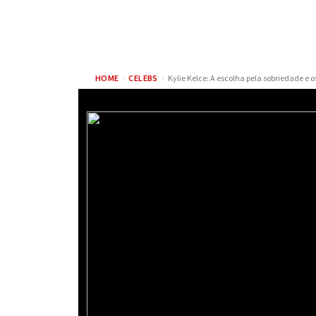
›
›
HOME
CELEBS
FAMÍLIA C
ELLIOT PAGE REVIVE
MELHORA N
IMPACTO DE A ORIGEM
SAÚDE DE 
AO LER NOVO ROTEIRO
APÓS TRA
DE CHRISTOPHER NOLAN
VIVO