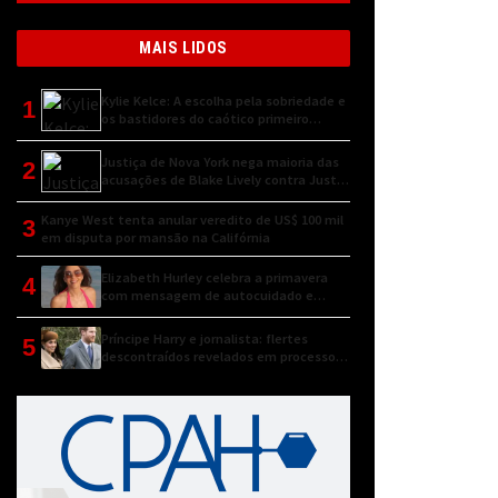
MAIS LIDOS
Kylie Kelce: A escolha pela sobriedade e
1
os bastidores do caótico primeiro
encontro
Justiça de Nova York nega maioria das
2
acusações de Blake Lively contra Justin
Baldoni
Kanye West tenta anular veredito de US$ 100 mil
3
em disputa por mansão na Califórnia
Elizabeth Hurley celebra a primavera
4
com mensagem de autocuidado e
conexão natural
Príncipe Harry e jornalista: flertes
5
descontraídos revelados em processo
judicial