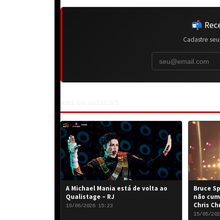
📬 Rece
Cadastre seu
MAIS DO LIVENEWS
A Michael Mania está de volta ao
Bruce Sp
Qualistage – RJ
não cum
Chris Ch
10/06/2026 15:23
15/05/202