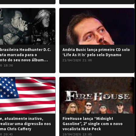
brasileira Headhunter D.C.
Andria Busic lança primeiro CD solo
ata marcada para o
‘Life As It Is’ pelo selo Dynamo
nto do seu novo álbum
21/04/2026 21:06
 the Damned…”: 6 de junho
6 18:36
, atualmente inativo,
FireHouse lança “Midnight
realizar uma digressão nos
Gasoline”, 2º single com o novo
rma Chris Caffery
vocalista Nate Peck
6 20:43
19/04/2026 13:05