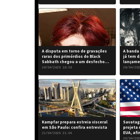
A disputa em torno de gravações
A banda 
raras dos primórdios do Black
já tem d
Sabbath chegou a um desfecho
lançame
favorável para a banda.
“Rise of
28/04/2026 18:39
28/04/202
de 2026.
Kampfar prepara estreia visceral
Savatage
em São Paulo: confira entrevista
projeta 
EUA, afi
21/04/2026 21:04
20/04/202