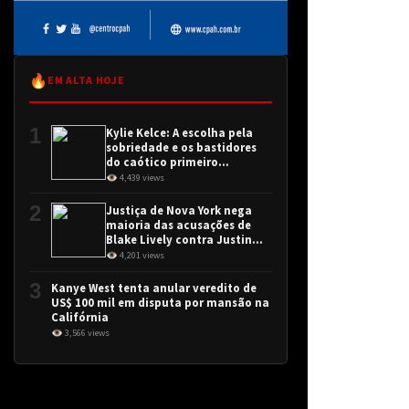
🔥
EM ALTA HOJE
1
Kylie Kelce: A escolha pela
sobriedade e os bastidores
do caótico primeiro
encontro
👁 4,439 views
2
Justiça de Nova York nega
maioria das acusações de
Blake Lively contra Justin
Baldoni
👁 4,201 views
3
Kanye West tenta anular veredito de
US$ 100 mil em disputa por mansão na
Califórnia
👁 3,566 views