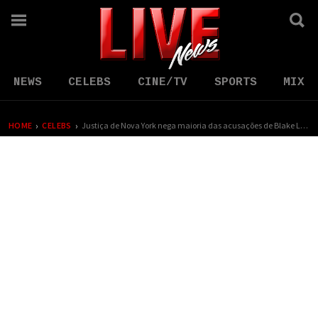
NEWS
CELEBS
CINE/TV
SPORTS
MIX
›
›
HOME
CELEBS
Justiça de Nova York nega maioria das acusações de Blake Lively contra Justin Baldoni