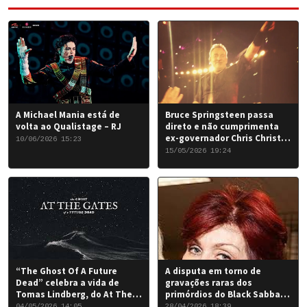
A Michael Mania está de
Bruce Springsteen passa
volta ao Qualistage – RJ
direto e não cumprimenta
ex-governador Chris Christie
10/06/2026 15:23
em Nova York
15/05/2026 19:24
“The Ghost Of A Future
A disputa em torno de
Dead” celebra a vida de
gravações raras dos
Tomas Lindberg, do At The
primórdios do Black Sabbath
Gates
chegou a um desfecho
04/05/2026 14:05
28/04/2026 18:39