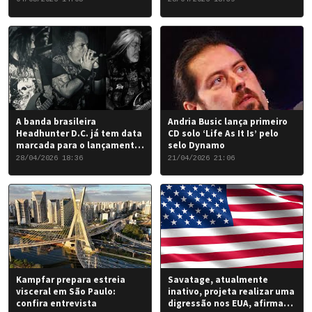
favorável para a banda.
A banda brasileira
Andria Busic lança primeiro
Headhunter D.C. já tem data
CD solo ‘Life As It Is’ pelo
marcada para o lançamento
selo Dynamo
do seu novo álbum “Rise of
28/04/2026 18:36
21/04/2026 21:06
the Damned…”: 6 de junho
de 2026.
Kampfar prepara estreia
Savatage, atualmente
visceral em São Paulo:
inativo, projeta realizar uma
confira entrevista
digressão nos EUA, afirma