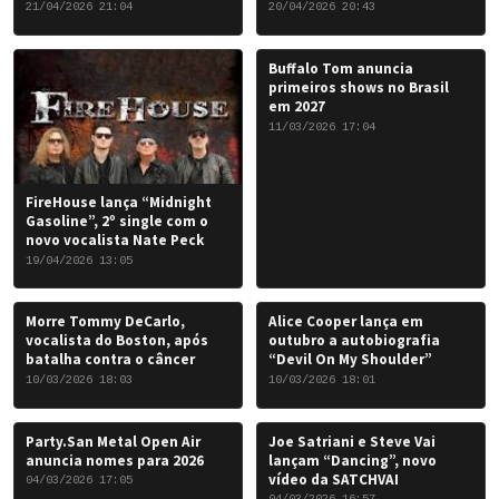
Chris Caffery
21/04/2026 21:04
20/04/2026 20:43
Buffalo Tom anuncia
primeiros shows no Brasil
em 2027
11/03/2026 17:04
FireHouse lança “Midnight
Gasoline”, 2º single com o
novo vocalista Nate Peck
19/04/2026 13:05
Morre Tommy DeCarlo,
Alice Cooper lança em
vocalista do Boston, após
outubro a autobiografia
batalha contra o câncer
“Devil On My Shoulder”
10/03/2026 18:03
10/03/2026 18:01
Party.San Metal Open Air
Joe Satriani e Steve Vai
anuncia nomes para 2026
lançam “Dancing”, novo
vídeo da SATCHVAI
04/03/2026 17:05