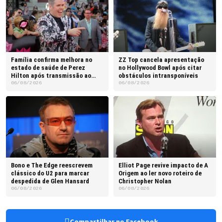
Família confirma melhora no
ZZ Top cancela apresentação
estado de saúde de Perez
no Hollywood Bowl após citar
Hilton após transmissão ao
obstáculos intransponíveis
vivo
06/08/2026
06/08/2026
Bono e The Edge reescrevem
Elliot Page revive impacto de A
clássico do U2 para marcar
Origem ao ler novo roteiro de
despedida de Glen Hansard
Christopher Nolan
06/08/2026
06/08/2026
Compartilhar no Facebook