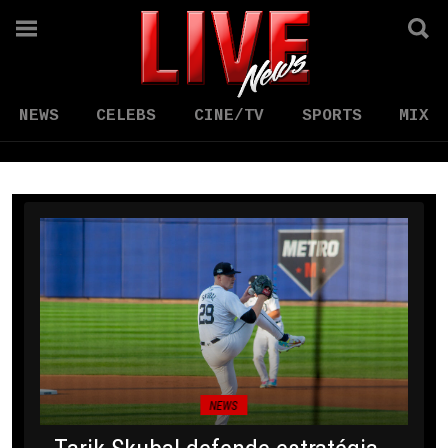
NEWS
CELEBS
CINE/TV
SPORTS
MIX
NEWS