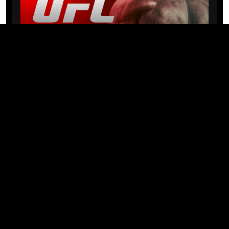
NEWS
Michael “PQD” Oliveira busca 10ª
vitória hoje no UFC com
patrocínio da Meridianbet
01/08/2026 · 08:19