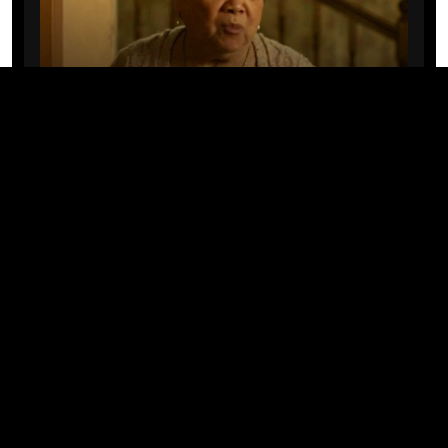
CINE/TV
Mary Rivera, a avó de Ned em
Homem-Aranha: Sem Volta Para
Casa, morre aos 82 anos
04/08/2026 · 08:05