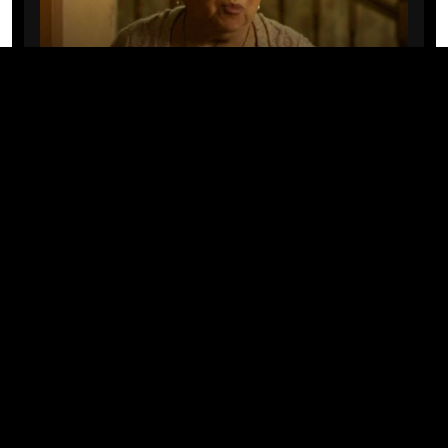
CINE/TV
Mary Rivera, a avó de Ned em
Homem-Aranha: Sem Volta Para
Casa, morre aos 82 anos
04/08/2026 · 08:05