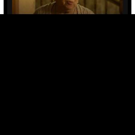
CINE/TV
Mary Rivera, a avó de Ned em
Homem-Aranha: Sem Volta Para
Casa, morre aos 82 anos
04/08/2026 · 08:05