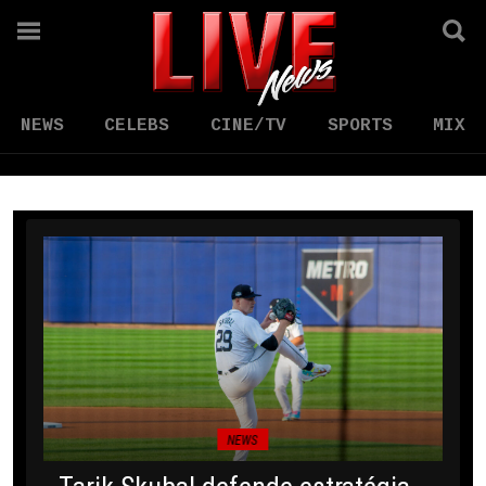
NEWS
CELEBS
CINE/TV
SPORTS
MIX
NEWS