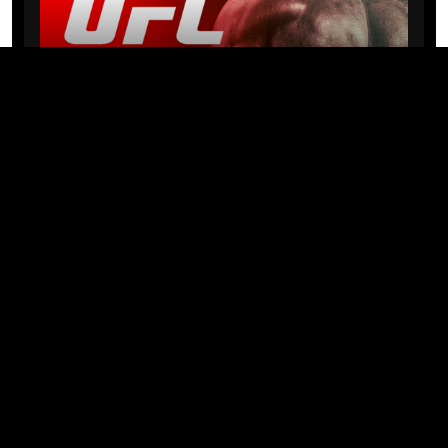
NEWS
Michael “PQD” Oliveira busca 10ª
vitória hoje no UFC com
patrocínio da Meridianbet
01/08/2026 · 08:19