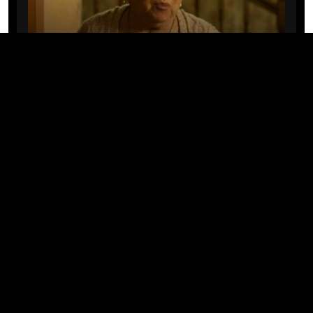
CINE/TV
Mary Rivera, a avó de Ned em
Homem-Aranha: Sem Volta Para
Casa, morre aos 82 anos
04/08/2026 · 08:05