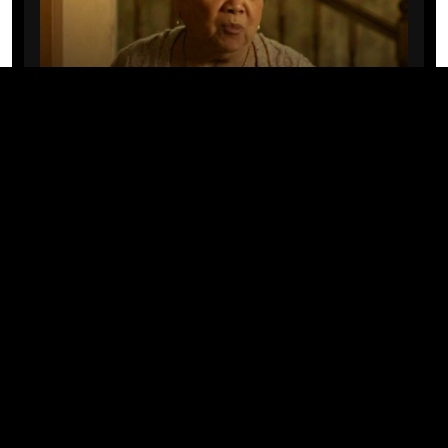
CINE/TV
Mary Rivera, a avó de Ned em
Homem-Aranha: Sem Volta Para
Casa, morre aos 82 anos
04/08/2026 · 08:05