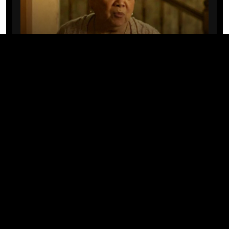
CINE/TV
Mary Rivera, a avó de Ned em
Homem-Aranha: Sem Volta Para
Casa, morre aos 82 anos
04/08/2026 · 08:05