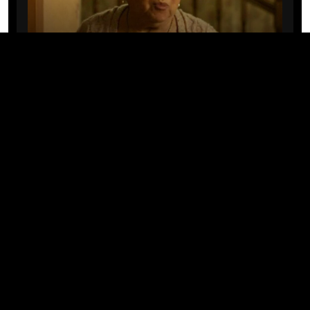
CINE/TV
Mary Rivera, a avó de Ned em
Homem-Aranha: Sem Volta Para
Casa, morre aos 82 anos
04/08/2026 · 08:05