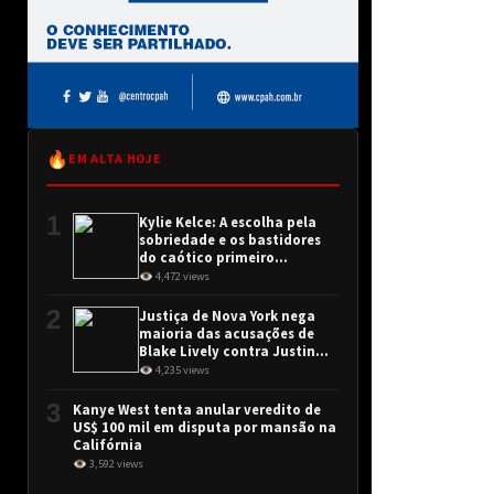
🔥
EM ALTA HOJE
1
Kylie Kelce: A escolha pela
sobriedade e os bastidores
do caótico primeiro
encontro
👁 4,472 views
2
Justiça de Nova York nega
maioria das acusações de
Blake Lively contra Justin
Baldoni
👁 4,235 views
3
Kanye West tenta anular veredito de
US$ 100 mil em disputa por mansão na
Califórnia
👁 3,592 views