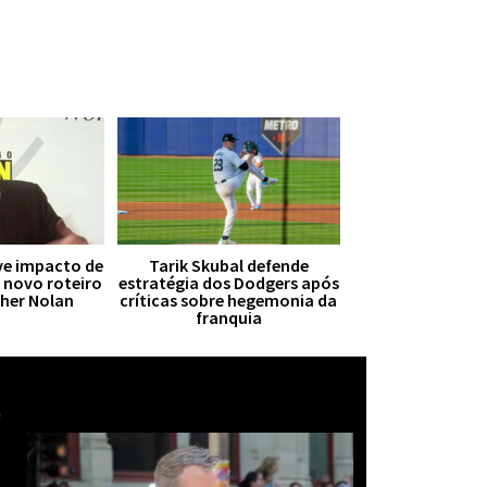
ive impacto de
Tarik Skubal defende
r novo roteiro
estratégia dos Dodgers após
pher Nolan
críticas sobre hegemonia da
franquia
Mais notícias