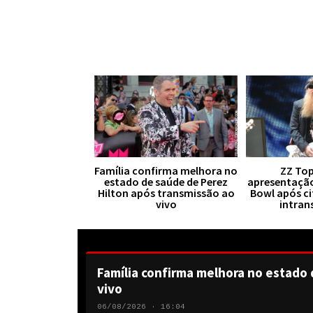
Família confirma melhora no
ZZ Top
estado de saúde de Perez
apresentaçã
Hilton após transmissão ao
Bowl após ci
vivo
intran
Família confirma melhora no estado 
vivo
06/08/2026 · 16:04