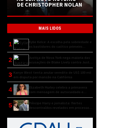
DE CHRISTOPHER NOLAN
MAIS LIDOS
Kylie Kelce: A escolha pela sobriedade e
1
os bastidores do caótico primeiro
encontro
Justiça de Nova York nega maioria das
2
acusações de Blake Lively contra Justin
Baldoni
Kanye West tenta anular veredito de US$ 100 mil
3
em disputa por mansão na Califórnia
Elizabeth Hurley celebra a primavera
4
com mensagem de autocuidado e
conexão natural
Príncipe Harry e jornalista: flertes
5
descontraídos revelados em processo
judicial