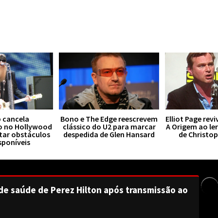
 cancela
Bono e The Edge reescrevem
Elliot Page rev
o no Hollywood
clássico do U2 para marcar
A Origem ao le
tar obstáculos
despedida de Glen Hansard
de Christo
sponíveis
de saúde de Perez Hilton após transmissão ao