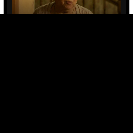
CINE/TV
Mary Rivera, a avó de Ned em
Homem-Aranha: Sem Volta Para
Casa, morre aos 82 anos
04/08/2026 · 08:05