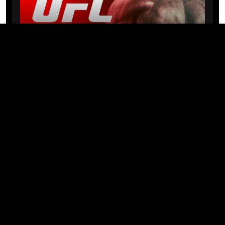
NEWS
Michael “PQD” Oliveira busca 10ª
vitória hoje no UFC com
patrocínio da Meridianbet
01/08/2026 · 08:19