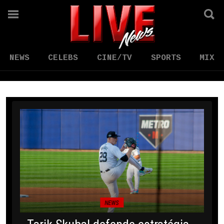
NEWS
CELEBS
CINE/TV
SPORTS
MIX
NEWS