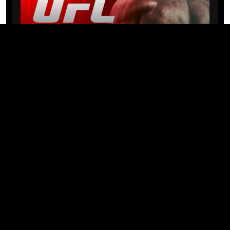
NEWS
Michael “PQD” Oliveira busca 10ª
vitória hoje no UFC com
patrocínio da Meridianbet
01/08/2026 · 08:19