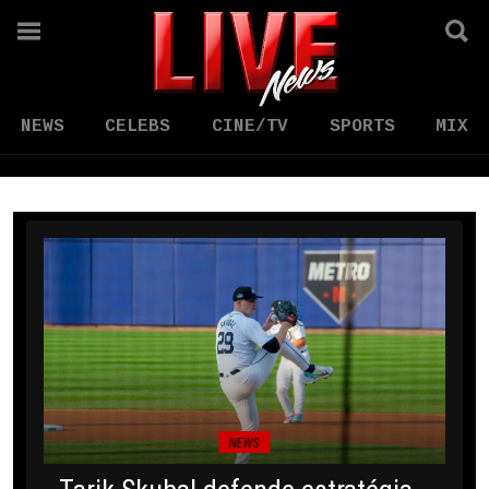
NEWS
CELEBS
CINE/TV
SPORTS
MIX
NEWS