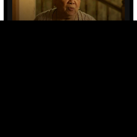
CINE/TV
Mary Rivera, a avó de Ned em
Homem-Aranha: Sem Volta Para
Casa, morre aos 82 anos
04/08/2026 · 08:05