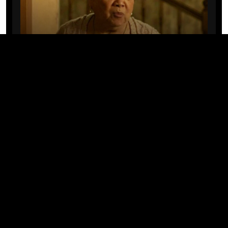
CINE/TV
Mary Rivera, a avó de Ned em
Homem-Aranha: Sem Volta Para
Casa, morre aos 82 anos
04/08/2026 · 08:05