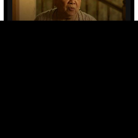
CINE/TV
Mary Rivera, a avó de Ned em
Homem-Aranha: Sem Volta Para
Casa, morre aos 82 anos
04/08/2026 · 08:05