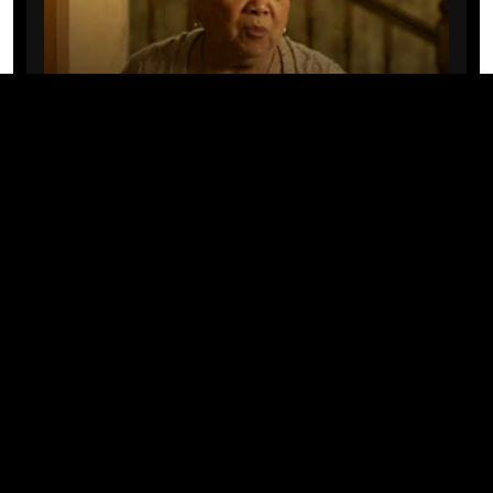
CINE/TV
Mary Rivera, a avó de Ned em
Homem-Aranha: Sem Volta Para
Casa, morre aos 82 anos
04/08/2026 · 08:05