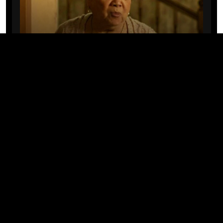
CINE/TV
Mary Rivera, a avó de Ned em
Homem-Aranha: Sem Volta Para
Casa, morre aos 82 anos
04/08/2026 · 08:05