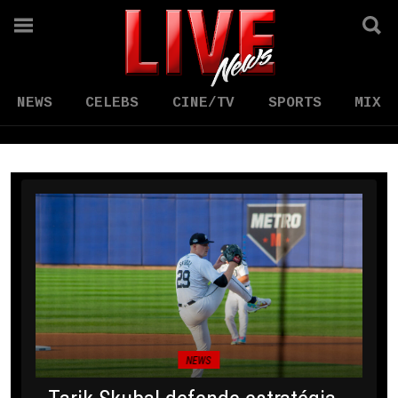
NEWS
CELEBS
CINE/TV
SPORTS
MIX
NEWS