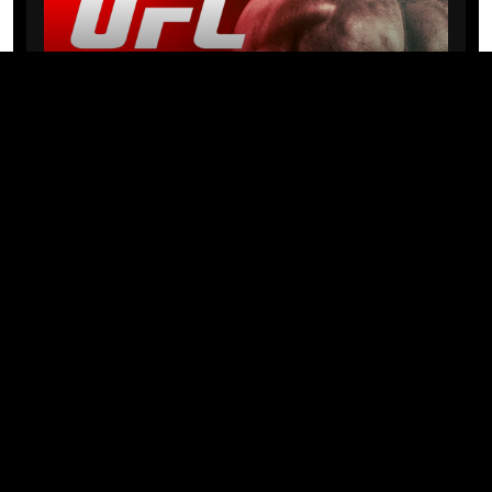
NEWS
Michael “PQD” Oliveira busca 10ª
vitória hoje no UFC com
patrocínio da Meridianbet
01/08/2026 · 08:19