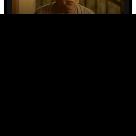
CINE/TV
Mary Rivera, a avó de Ned em
Homem-Aranha: Sem Volta Para
Casa, morre aos 82 anos
04/08/2026 · 08:05