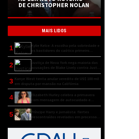
DE CHRISTOPHER NOLAN
MAIS LIDOS
Kylie Kelce: A escolha pela sobriedade e
1
os bastidores do caótico primeiro
encontro
Justiça de Nova York nega maioria das
2
acusações de Blake Lively contra Justin
Baldoni
Kanye West tenta anular veredito de US$ 100 mil
3
em disputa por mansão na Califórnia
Elizabeth Hurley celebra a primavera
4
com mensagem de autocuidado e
conexão natural
Príncipe Harry e jornalista: flertes
5
descontraídos revelados em processo
judicial