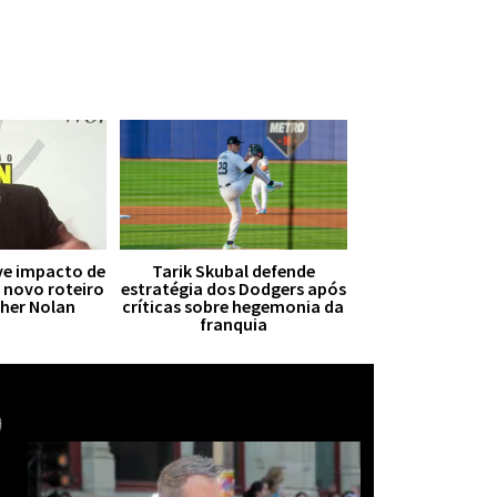
ive impacto de
Tarik Skubal defende
r novo roteiro
estratégia dos Dodgers após
pher Nolan
críticas sobre hegemonia da
franquia
Mais notícias