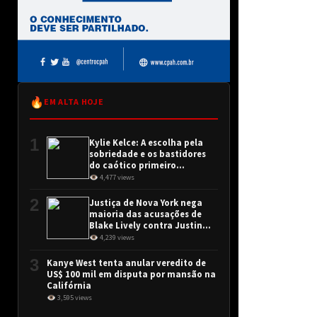
🔥
EM ALTA HOJE
1
Kylie Kelce: A escolha pela
sobriedade e os bastidores
do caótico primeiro
encontro
👁 4,477 views
2
Justiça de Nova York nega
maioria das acusações de
Blake Lively contra Justin
Baldoni
👁 4,239 views
3
Kanye West tenta anular veredito de
US$ 100 mil em disputa por mansão na
Califórnia
👁 3,595 views