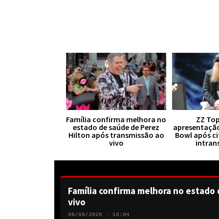
Família confirma melhora no
ZZ Top
estado de saúde de Perez
apresentaçã
Hilton após transmissão ao
Bowl após ci
vivo
intran
Família confirma melhora no estado 
vivo
06/08/2026 · 16:04