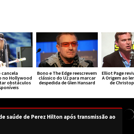
 cancela
Bono e The Edge reescrevem
Elliot Page rev
o no Hollywood
clássico do U2 para marcar
A Origem ao le
tar obstáculos
despedida de Glen Hansard
de Christo
sponíveis
de saúde de Perez Hilton após transmissão ao