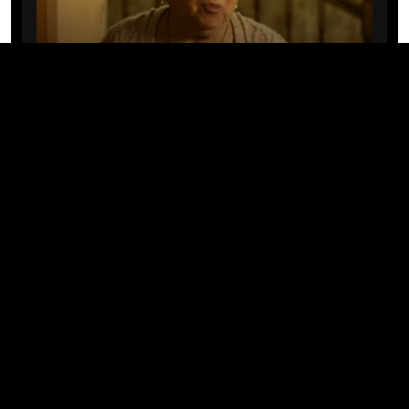
CINE/TV
Mary Rivera, a avó de Ned em
Homem-Aranha: Sem Volta Para
Casa, morre aos 82 anos
04/08/2026 · 08:05