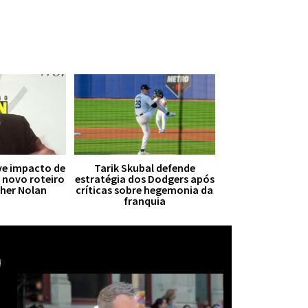
ive impacto de
Tarik Skubal defende
r novo roteiro
estratégia dos Dodgers após
pher Nolan
críticas sobre hegemonia da
franquia
Mais notícias