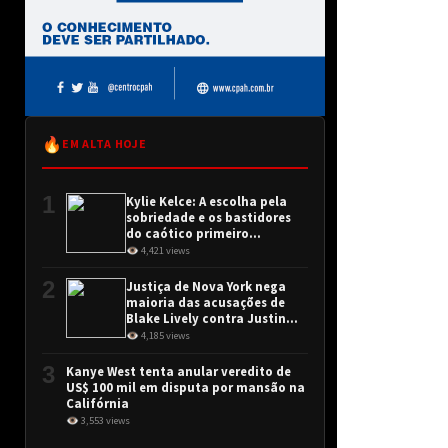
🔥
EM ALTA HOJE
1
Kylie Kelce: A escolha pela
sobriedade e os bastidores
do caótico primeiro
encontro
👁 4,421 views
2
Justiça de Nova York nega
maioria das acusações de
Blake Lively contra Justin
Baldoni
👁 4,185 views
3
Kanye West tenta anular veredito de
US$ 100 mil em disputa por mansão na
Califórnia
👁 3,553 views