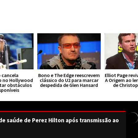
 cancela
Bono e The Edge reescrevem
Elliot Page rev
o no Hollywood
clássico do U2 para marcar
A Origem ao le
tar obstáculos
despedida de Glen Hansard
de Christo
sponíveis
de saúde de Perez Hilton após transmissão ao