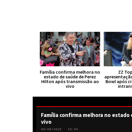
Família confirma melhora no
ZZ Top
estado de saúde de Perez
apresentaçã
Hilton após transmissão ao
Bowl após ci
vivo
intran
Família confirma melhora no estado 
vivo
06/08/2026 · 16:04