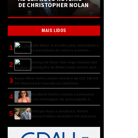
DE CHRISTOPHER NOLAN
MAIS LIDOS
Kylie Kelce: A escolha pela sobriedade e
1
os bastidores do caótico primeiro
encontro
Justiça de Nova York nega maioria das
2
acusações de Blake Lively contra Justin
Baldoni
Kanye West tenta anular veredito de US$ 100 mil
3
em disputa por mansão na Califórnia
Elizabeth Hurley celebra a primavera
4
com mensagem de autocuidado e
conexão natural
Príncipe Harry e jornalista: flertes
5
descontraídos revelados em processo
judicial