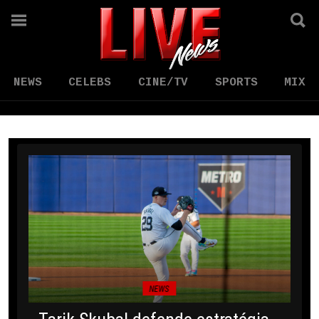
NEWS
CELEBS
CINE/TV
SPORTS
MIX
NEWS