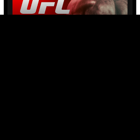
NEWS
Michael “PQD” Oliveira busca 10ª
vitória hoje no UFC com
patrocínio da Meridianbet
01/08/2026 · 08:19