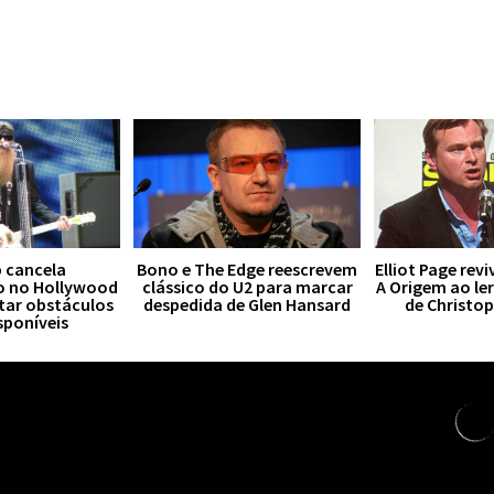
 cancela
Bono e The Edge reescrevem
Elliot Page rev
o no Hollywood
clássico do U2 para marcar
A Origem ao le
tar obstáculos
despedida de Glen Hansard
de Christo
sponíveis