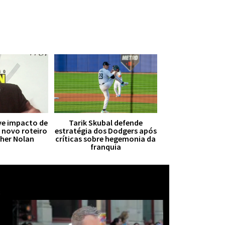
ive impacto de
Tarik Skubal defende
r novo roteiro
estratégia dos Dodgers após
pher Nolan
críticas sobre hegemonia da
franquia
Mais notícias