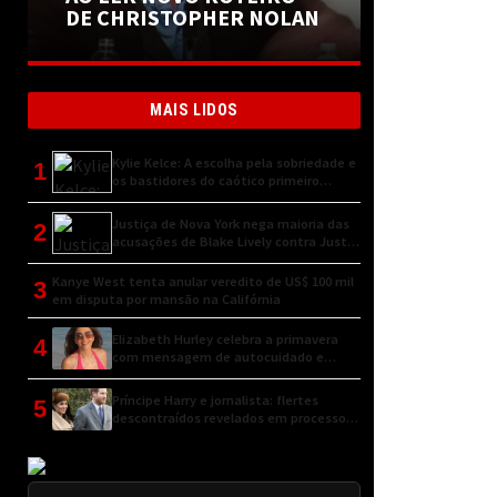
DE CHRISTOPHER NOLAN
MAIS LIDOS
Kylie Kelce: A escolha pela sobriedade e
1
os bastidores do caótico primeiro
encontro
Justiça de Nova York nega maioria das
2
acusações de Blake Lively contra Justin
Baldoni
Kanye West tenta anular veredito de US$ 100 mil
3
em disputa por mansão na Califórnia
Elizabeth Hurley celebra a primavera
4
com mensagem de autocuidado e
conexão natural
Príncipe Harry e jornalista: flertes
5
descontraídos revelados em processo
judicial