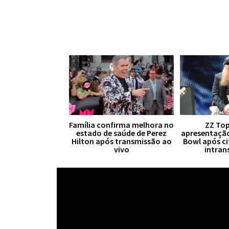
Família confirma melhora no
ZZ Top
estado de saúde de Perez
apresentaçã
Hilton após transmissão ao
Bowl após ci
vivo
intran