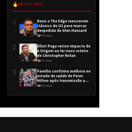
🔥
EM ALTA HOJE
1
Bono e The Edge reescrevem
clássico do U2 para marcar
despedida de Glen Hansard
👁 44 views
2
Elliot Page revive impacto de
A Origem ao ler novo roteiro
de Christopher Nolan
👁 31 views
3
Família confirma melhora no
estado de saúde de Perez
Hilton após transmissão ao
vivo
👁 28 views