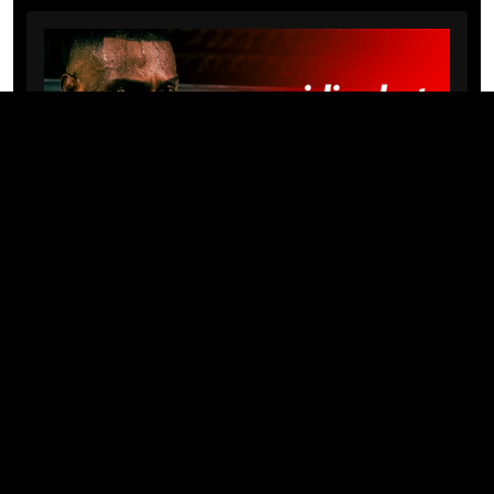
NEWS
UFC Belgrade: Michael “PQD”
Oliveira busca manter
invencibilidade com patrocínio
da Meridianbet
31/07/2026 · 21:16