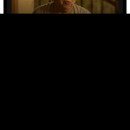
CINE/TV
Mary Rivera, a avó de Ned em
Homem-Aranha: Sem Volta Para
Casa, morre aos 82 anos
04/08/2026 · 08:05