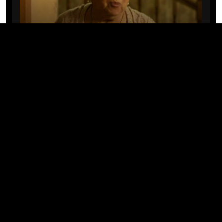
CINE/TV
Mary Rivera, a avó de Ned em
Homem-Aranha: Sem Volta Para
Casa, morre aos 82 anos
04/08/2026 · 08:05