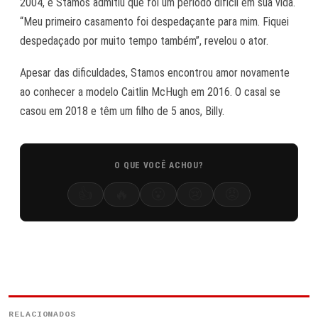
2004, e Stamos admitiu que foi um período difícil em sua vida.
“Meu primeiro casamento foi despedaçante para mim. Fiquei
despedaçado por muito tempo também”, revelou o ator.
Apesar das dificuldades, Stamos encontrou amor novamente
ao conhecer a modelo Caitlin McHugh em 2016. O casal se
casou em 2018 e têm um filho de 5 anos, Billy.
O QUE VOCÊ ACHOU?
👍
🔥
😮
😢
😡
RELACIONADOS