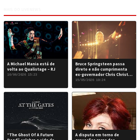
MAIS DO LIVENEWS
A Michael Mania está de
Bruce Springsteen passa
volta ao Qualistage – RJ
direto e não cumprimenta
ex-governador Chris Christie
10/06/2026 15:23
em Nova York
15/05/2026 19:24
“The Ghost Of A Future
A disputa em torno de