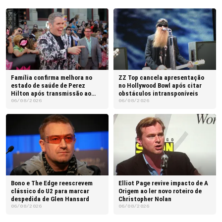
Família confirma melhora no
ZZ Top cancela apresentação
estado de saúde de Perez
no Hollywood Bowl após citar
Hilton após transmissão ao
obstáculos intransponíveis
vivo
06/08/2026
06/08/2026
Bono e The Edge reescrevem
Elliot Page revive impacto de A
clássico do U2 para marcar
Origem ao ler novo roteiro de
despedida de Glen Hansard
Christopher Nolan
06/08/2026
06/08/2026