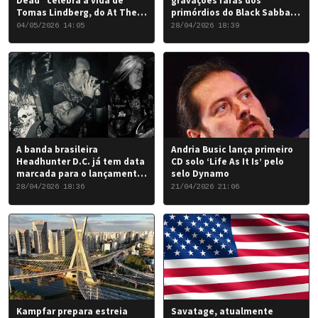
Dead” celebra a vida de
gravações raras dos
Tomas Lindberg, do At The
primórdios do Black Sabbath
Gates
chegou a um desfecho
04/05/2026 14:05
28/04/2026 18:39
favorável para a banda.
A banda brasileira
Andria Busic lança primeiro
Headhunter D.C. já tem data
CD solo ‘Life As It Is’ pelo
marcada para o lançamento
selo Dynamo
do seu novo álbum “Rise of
28/04/2026 18:36
21/04/2026 21:06
the Damned…”: 6 de junho
de 2026.
Kampfar prepara estreia
Savatage, atualmente