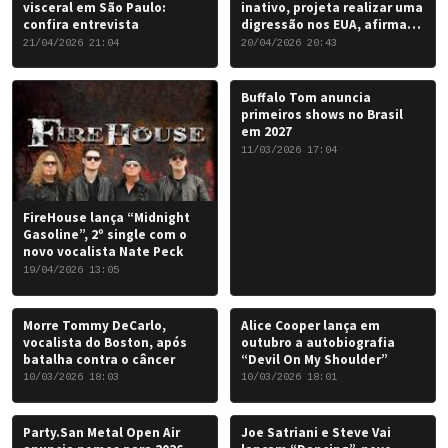
visceral em São Paulo:
inativo, projeta realizar uma
confira entrevista
digressão nos EUA, afirma
Chris Caffery
21/04/2026 21:04
20/04/2026 20:43
Buffalo Tom anuncia
primeiros shows no Brasil
em 2027
11/03/2026 17:04
FireHouse lança “Midnight
Gasoline”, 2º single com o
novo vocalista Nate Peck
19/04/2026 13:05
Morre Tommy DeCarlo,
Alice Cooper lança em
vocalista do Boston, após
outubro a autobiografia
batalha contra o câncer
“Devil On My Shoulder”
10/03/2026 18:03
10/03/2026 18:01
Party.San Metal Open Air
Joe Satriani e Steve Vai