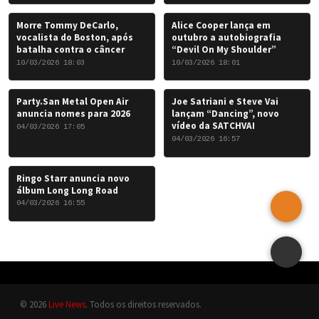
Morre Tommy DeCarlo,
Alice Cooper lança em
vocalista do Boston, após
outubro a autobiografia
batalha contra o câncer
“Devil On My Shoulder”
10/03/2026 18:03
10/03/2026 18:01
Party.San Metal Open Air
Joe Satriani e Steve Vai
anuncia nomes para 2026
lançam “Dancing”, novo
vídeo da SATCHVAI
04/03/2026 17:05
04/03/2026 16:57
Ringo Starr anuncia novo
álbum Long Long Road
04/03/2026 16:55
© 2026
Live News
. Todos os direitos reservados.