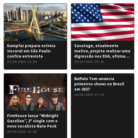
de 2026.
Kampfar prepara estreia
Savatage, atualmente
visceral em São Paulo:
inativo, projeta realizar uma
confira entrevista
digressão nos EUA, afirma
Chris Caffery
21/04/2026 21:04
20/04/2026 20:43
Buffalo Tom anuncia
primeiros shows no Brasil
em 2027
11/03/2026 17:04
FireHouse lança “Midnight
Gasoline”, 2º single com o
novo vocalista Nate Peck
19/04/2026 13:05