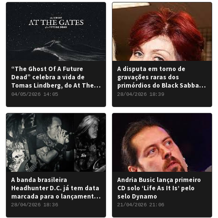
“The Ghost Of A Future
A disputa em torno de
Dead” celebra a vida de
gravações raras dos
Tomas Lindberg, do At The
primórdios do Black Sabbath
Gates
chegou a um desfecho
04/05/2026 14:05
28/04/2026 18:39
favorável para a banda.
A banda brasileira
Andria Busic lança primeiro
Headhunter D.C. já tem data
CD solo ‘Life As It Is’ pelo
marcada para o lançamento
selo Dynamo
do seu novo álbum “Rise of
28/04/2026 18:36
21/04/2026 21:06
the Damned…”: 6 de junho