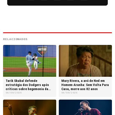
RELACIONADOS
Tarik Skubal defende
Mary Rivera, a avó de Ned em
estratégia dos Dodgers após
Homem-Aranha: Sem Volta Para
críticas sobre hegemonia da
Casa, morre aos 82 anos
franquia
04/08/2026
04/08/2026