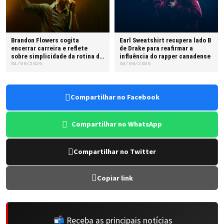
Brandon Flowers cogita
Earl Sweatshirt recupera lado B
encerrar carreira e reflete
de Drake para reafirmar a
sobre simplicidade da rotina do
influência do rapper canadense
pai
04/08/2026
03/08/2026
Compartilhar no Facebook
Compartilhar no WhatsApp
Compartilhar no Twitter
Copiar link
📬 Receba as principais notícias