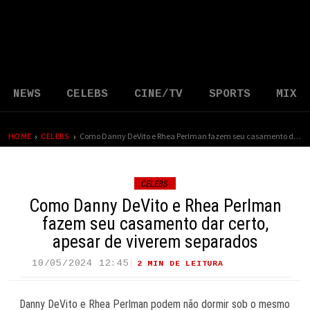
NEWS
CELEBS
CINE/TV
SPORTS
MIX
›
›
HOME
CELEBS
Como Danny DeVito e Rhea Perlman fazem seu casamento dar certo, apesar de viverem separados
CELEBS
Como Danny DeVito e Rhea Perlman
fazem seu casamento dar certo,
apesar de viverem separados
10/05/2024 12:45
2 MIN DE LEITURA
44 VIEWS
Danny DeVito e Rhea Perlman podem não dormir sob o mesmo