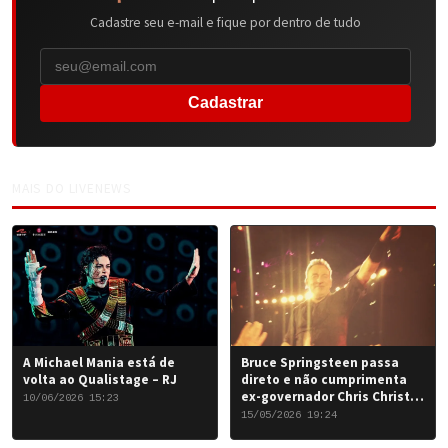
Cadastre seu e-mail e fique por dentro de tudo
Cadastrar
MAIS DO LIVENEWS
A Michael Mania está de
Bruce Springsteen passa
volta ao Qualistage – RJ
direto e não cumprimenta
ex-governador Chris Christie
10/06/2026 15:23
em Nova York
15/05/2026 19:24