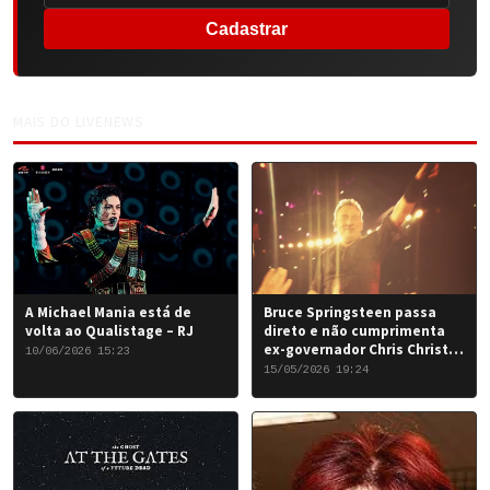
Cadastrar
MAIS DO LIVENEWS
A Michael Mania está de
Bruce Springsteen passa
volta ao Qualistage – RJ
direto e não cumprimenta
ex-governador Chris Christie
10/06/2026 15:23
em Nova York
15/05/2026 19:24