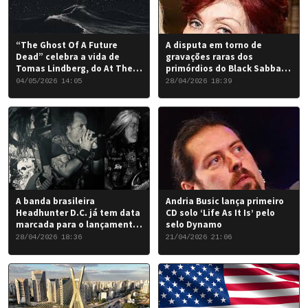
“The Ghost Of A Future
A disputa em torno de
Dead” celebra a vida de
gravações raras dos
Tomas Lindberg, do At The
primórdios do Black Sabbath
Gates
chegou a um desfecho
04/05/2026 14:05
28/04/2026 18:39
favorável para a banda.
A banda brasileira
Andria Busic lança primeiro
Headhunter D.C. já tem data
CD solo ‘Life As It Is’ pelo
marcada para o lançamento
selo Dynamo
do seu novo álbum “Rise of
28/04/2026 18:36
21/04/2026 21:06
the Damned…”: 6 de junho
de 2026.