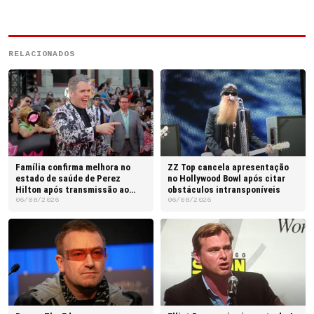
RELACIONADOS
Família confirma melhora no
ZZ Top cancela apresentação
estado de saúde de Perez
no Hollywood Bowl após citar
Hilton após transmissão ao
obstáculos intransponíveis
vivo
06/08/2026
06/08/2026