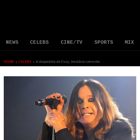
NEWS
CELEBS
CINE/TV
SPORTS
MIX
›
›
HOME
CELEBS
A despedida de Ozzy, lendária como ele