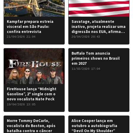
Kampfar prepara estreia
Savatage, atualmente
visceral em São Paulo:
inativo, projeta realizar uma
confira entrevista
digressão nos EUA, afirma
Chris Caffery
21/04/2026 21:04
20/04/2026 20:43
Buffalo Tom anuncia
primeiros shows no Brasil
em 2027
11/03/2026 17:04
FireHouse lança “Midnight
Gasoline”, 2º single com o
novo vocalista Nate Peck
19/04/2026 13:05
Morre Tommy DeCarlo,
Alice Cooper lança em
vocalista do Boston, após
outubro a autobiografia
batalha contra o câncer
“Devil On My Shoulder”