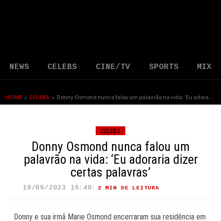
NEWS
CELEBS
CINE/TV
SPORTS
MIX
›
›
HOME
CELEBS
Donny Osmond nunca falou um palavrão na vida: ‘Eu adoraria dizer certas palavras’
CELEBS
Donny Osmond nunca falou um
palavrão na vida: ‘Eu adoraria dizer
certas palavras’
10/09/2023 16:48
2 MIN DE LEITURA
13 VIEWS
Donny e sua irmã Marie Osmond encerraram sua residência em