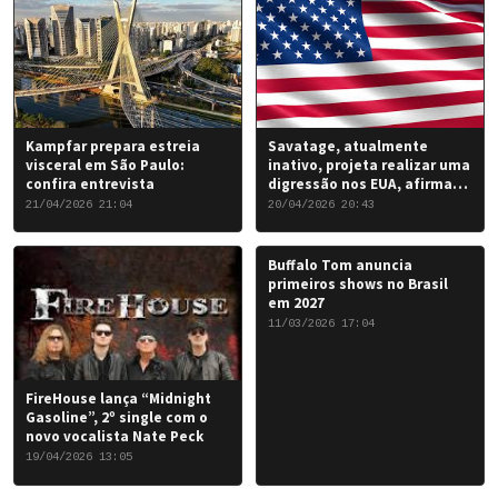
Kampfar prepara estreia
Savatage, atualmente
visceral em São Paulo:
inativo, projeta realizar uma
confira entrevista
digressão nos EUA, afirma
Chris Caffery
21/04/2026 21:04
20/04/2026 20:43
Buffalo Tom anuncia
primeiros shows no Brasil
em 2027
11/03/2026 17:04
FireHouse lança “Midnight
Gasoline”, 2º single com o
novo vocalista Nate Peck
19/04/2026 13:05