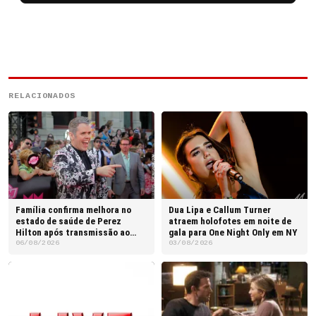
RELACIONADOS
Família confirma melhora no
Dua Lipa e Callum Turner
estado de saúde de Perez
atraem holofotes em noite de
Hilton após transmissão ao
gala para One Night Only em NY
vivo
06/08/2026
03/08/2026