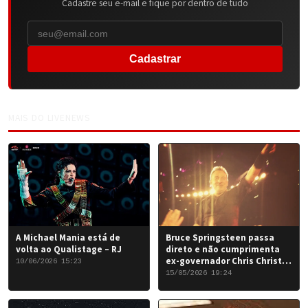
Cadastre seu e-mail e fique por dentro de tudo
Cadastrar
MAIS DO LIVENEWS
A Michael Mania está de
Bruce Springsteen passa
volta ao Qualistage – RJ
direto e não cumprimenta
ex-governador Chris Christie
10/06/2026 15:23
em Nova York
15/05/2026 19:24