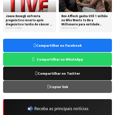
Jeana Keough enfrenta
Ben Affleck ganha US$ 1 milhão
prognóstico incerto após
no Who Wants to Be a
diagnóstico tardio de câncer na
Millionaire para entidade
língua
beneficente
30/07/2026
30/07/2026
Compartilhar no Facebook
Compartilhar no WhatsApp
Compartilhar no Twitter
Copiar link
📬 Receba as principais notícias