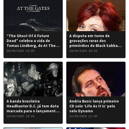
“The Ghost Of A Future
A disputa em torno de
Dead” celebra a vida de
gravações raras dos
Tomas Lindberg, do At The
primórdios do Black Sabbath
Gates
chegou a um desfecho
04/05/2026 14:05
28/04/2026 18:39
favorável para a banda.
A banda brasileira
Andria Busic lança primeiro
Headhunter D.C. já tem data
CD solo ‘Life As It Is’ pelo
marcada para o lançamento
selo Dynamo
do seu novo álbum “Rise of
28/04/2026 18:36
21/04/2026 21:06
the Damned…”: 6 de junho
de 2026.