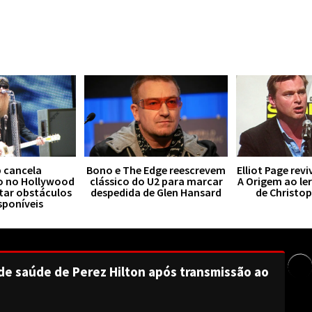
 cancela
Bono e The Edge reescrevem
Elliot Page rev
o no Hollywood
clássico do U2 para marcar
A Origem ao le
tar obstáculos
despedida de Glen Hansard
de Christo
sponíveis
de saúde de Perez Hilton após transmissão ao