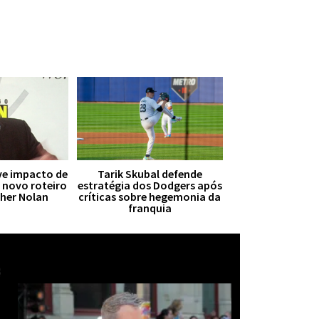
ive impacto de
Tarik Skubal defende
r novo roteiro
estratégia dos Dodgers após
pher Nolan
críticas sobre hegemonia da
franquia
Mais notícias