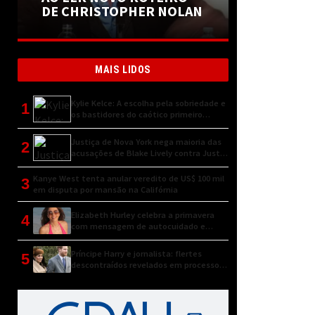
DE CHRISTOPHER NOLAN
MAIS LIDOS
Kylie Kelce: A escolha pela sobriedade e
1
os bastidores do caótico primeiro
encontro
Justiça de Nova York nega maioria das
2
acusações de Blake Lively contra Justin
Baldoni
Kanye West tenta anular veredito de US$ 100 mil
3
em disputa por mansão na Califórnia
Elizabeth Hurley celebra a primavera
4
com mensagem de autocuidado e
conexão natural
Príncipe Harry e jornalista: flertes
5
descontraídos revelados em processo
judicial