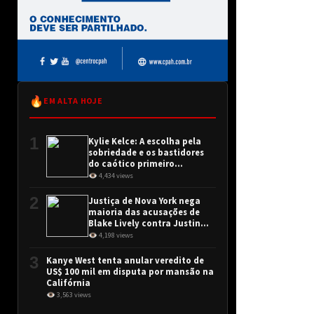
🔥
EM ALTA HOJE
1
Kylie Kelce: A escolha pela
sobriedade e os bastidores
do caótico primeiro
encontro
👁 4,434 views
2
Justiça de Nova York nega
maioria das acusações de
Blake Lively contra Justin
Baldoni
👁 4,198 views
3
Kanye West tenta anular veredito de
US$ 100 mil em disputa por mansão na
Califórnia
👁 3,563 views