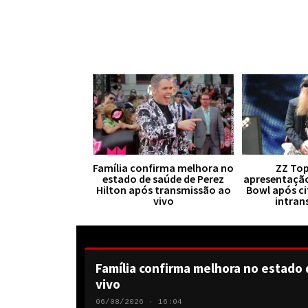
Família confirma melhora no
ZZ Top
estado de saúde de Perez
apresentaçã
Hilton após transmissão ao
Bowl após ci
vivo
intran
Família confirma melhora no estado 
vivo
06/08/2026 · 16:04