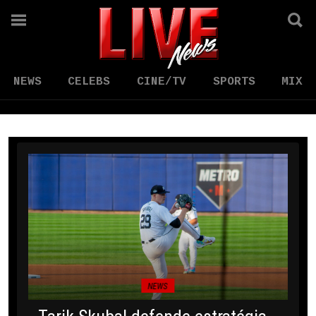
NEWS
CELEBS
CINE/TV
SPORTS
MIX
NEWS