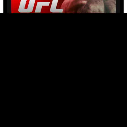
NEWS
Michael “PQD” Oliveira busca 10ª
vitória hoje no UFC com
patrocínio da Meridianbet
01/08/2026 · 08:19