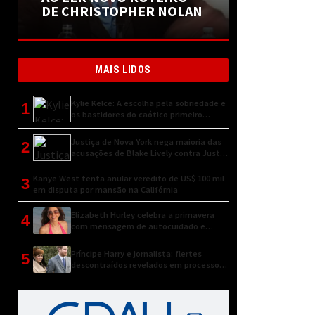
DE CHRISTOPHER NOLAN
MAIS LIDOS
Kylie Kelce: A escolha pela sobriedade e
1
os bastidores do caótico primeiro
encontro
Justiça de Nova York nega maioria das
2
acusações de Blake Lively contra Justin
Baldoni
Kanye West tenta anular veredito de US$ 100 mil
3
em disputa por mansão na Califórnia
Elizabeth Hurley celebra a primavera
4
com mensagem de autocuidado e
conexão natural
Príncipe Harry e jornalista: flertes
5
descontraídos revelados em processo
judicial