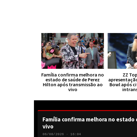
Família confirma melhora no
ZZ Top
estado de saúde de Perez
apresentaçã
Hilton após transmissão ao
Bowl após ci
vivo
intran
Família confirma melhora no estado 
vivo
06/08/2026 · 16:04