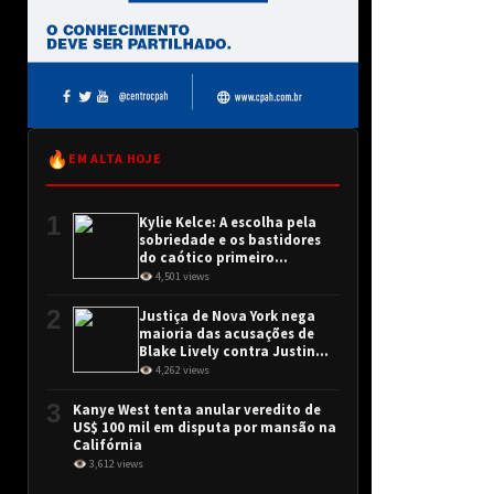
🔥
EM ALTA HOJE
1
Kylie Kelce: A escolha pela
sobriedade e os bastidores
do caótico primeiro
encontro
👁 4,501 views
2
Justiça de Nova York nega
maioria das acusações de
Blake Lively contra Justin
Baldoni
👁 4,262 views
3
Kanye West tenta anular veredito de
US$ 100 mil em disputa por mansão na
Califórnia
👁 3,612 views