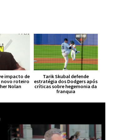
ive impacto de
Tarik Skubal defende
r novo roteiro
estratégia dos Dodgers após
pher Nolan
críticas sobre hegemonia da
franquia
Mais notícias