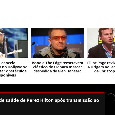
 cancela
Bono e The Edge reescrevem
Elliot Page rev
o no Hollywood
clássico do U2 para marcar
A Origem ao le
tar obstáculos
despedida de Glen Hansard
de Christo
sponíveis
de saúde de Perez Hilton após transmissão ao