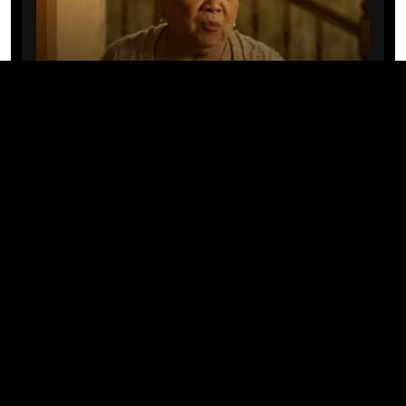
CINE/TV
Mary Rivera, a avó de Ned em
Homem-Aranha: Sem Volta Para
Casa, morre aos 82 anos
04/08/2026 · 08:05