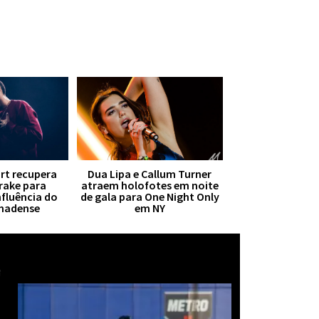
irt recupera
Dua Lipa e Callum Turner
Drake para
atraem holofotes em noite
nfluência do
de gala para One Night Only
anadense
em NY
Mais notícias