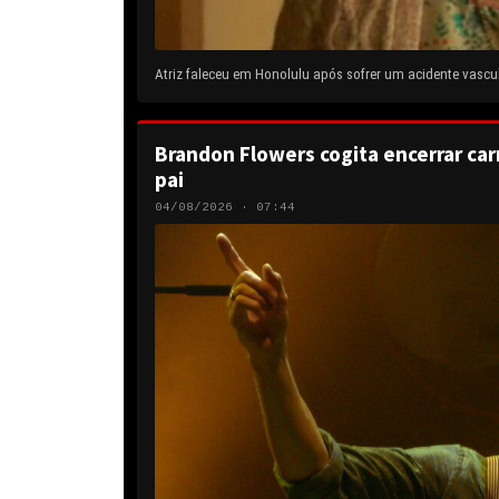
Atriz faleceu em Honolulu após sofrer um acidente vascul
Brandon Flowers cogita encerrar carr
pai
04/08/2026 · 07:44