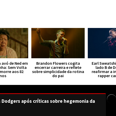
a avó de Ned em
Brandon Flowers cogita
Earl Sweatsh
ha: Sem Volta
encerrar carreira e reflete
lado B de 
 morre aos 82
sobre simplicidade da rotina
reafirmar a i
nos
do pai
rapper c
s Dodgers após críticas sobre hegemonia da