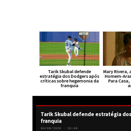
Tarik Skubal defende
Mary Rivera, 
estratégia dos Dodgers após
Homem-Aran
críticas sobre hegemonia da
Para Casa,
franquia
a
Tarik Skubal defende estratégia do
franquia
04/08/2026 · 10:40