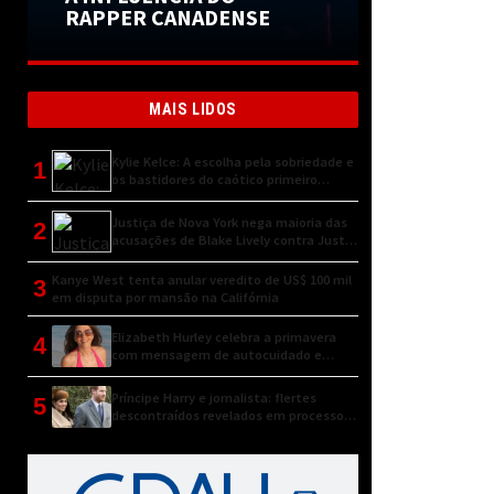
RAPPER CANADENSE
MAIS LIDOS
Kylie Kelce: A escolha pela sobriedade e
1
os bastidores do caótico primeiro
encontro
Justiça de Nova York nega maioria das
2
acusações de Blake Lively contra Justin
Baldoni
Kanye West tenta anular veredito de US$ 100 mil
3
em disputa por mansão na Califórnia
Elizabeth Hurley celebra a primavera
4
com mensagem de autocuidado e
conexão natural
Príncipe Harry e jornalista: flertes
5
descontraídos revelados em processo
judicial