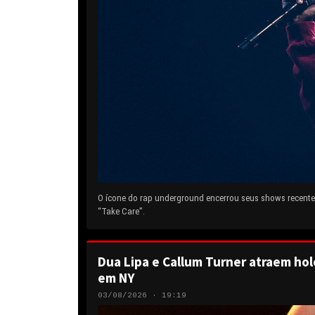
O ícone do rap underground encerrou seus shows recentes
“Take Care”.
Dua Lipa e Callum Turner atraem hol
em NY
03/08/2026 · 19:19