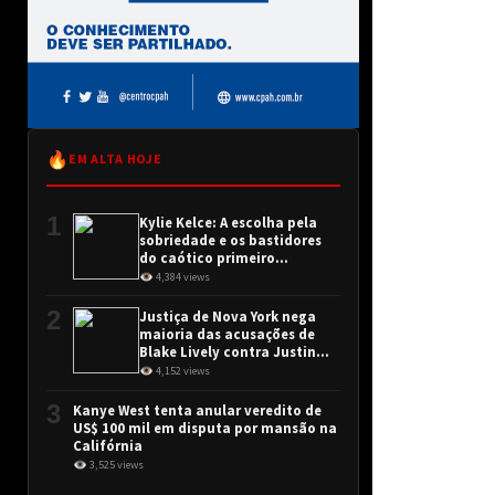
🔥
EM ALTA HOJE
1
Kylie Kelce: A escolha pela
sobriedade e os bastidores
do caótico primeiro
encontro
👁 4,384 views
2
Justiça de Nova York nega
maioria das acusações de
Blake Lively contra Justin
Baldoni
👁 4,152 views
3
Kanye West tenta anular veredito de
US$ 100 mil em disputa por mansão na
Califórnia
👁 3,525 views