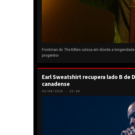
Frontman do The Killers coloca em dúvida a longevidad
progenitor
Earl Sweatshirt recupera lado B de D
canadense
03/08/2026 · 23:00