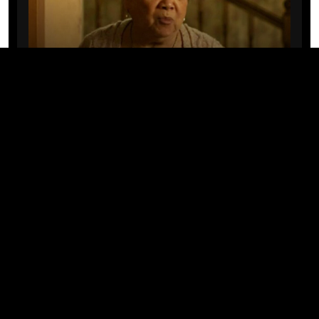
CINE/TV
Mary Rivera, a avó de Ned em
Homem-Aranha: Sem Volta Para
Casa, morre aos 82 anos
04/08/2026 · 08:05