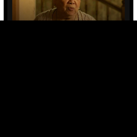
CINE/TV
Mary Rivera, a avó de Ned em
Homem-Aranha: Sem Volta Para
Casa, morre aos 82 anos
04/08/2026 · 08:05