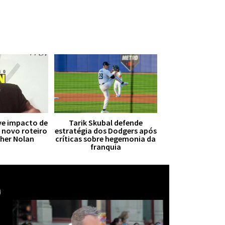
ive impacto de
Tarik Skubal defende
r novo roteiro
estratégia dos Dodgers após
pher Nolan
críticas sobre hegemonia da
franquia
Mais notícias