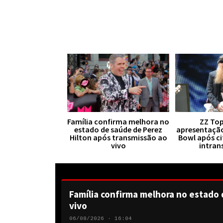
Família confirma melhora no
ZZ Top
estado de saúde de Perez
apresentaçã
Hilton após transmissão ao
Bowl após ci
vivo
intran
Família confirma melhora no estado 
vivo
06/08/2026 · 16:04