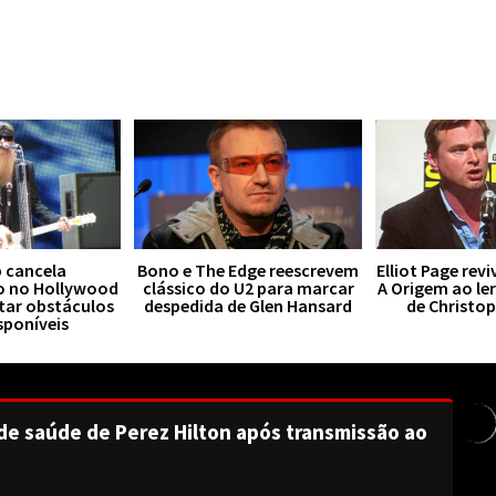
 cancela
Bono e The Edge reescrevem
Elliot Page rev
o no Hollywood
clássico do U2 para marcar
A Origem ao le
tar obstáculos
despedida de Glen Hansard
de Christo
sponíveis
de saúde de Perez Hilton após transmissão ao