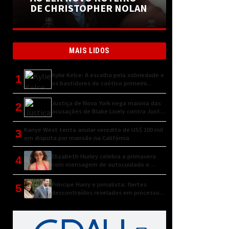
DE CHRISTOPHER NOLAN
MAIS LIDOS
Kylie Kelce: A escolha pela sobriedade e
1
os bastidores do caótico primeiro
encontro
Justiça de Nova York nega maioria das
2
acusações de Blake Lively contra Justin
Baldoni
Kanye West tenta anular veredito de US$ 100 mil
3
em disputa por mansão na Califórnia
Elizabeth Hurley celebra a primavera
4
com mensagem de autocuidado e
conexão natural
Príncipe Harry e jornalista: flertes
5
descontraídos revelados em processo
judicial