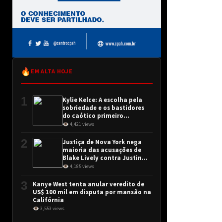
🔥
EM ALTA HOJE
1
Kylie Kelce: A escolha pela
sobriedade e os bastidores
do caótico primeiro
encontro
👁 4,421 views
2
Justiça de Nova York nega
maioria das acusações de
Blake Lively contra Justin
Baldoni
👁 4,185 views
3
Kanye West tenta anular veredito de
US$ 100 mil em disputa por mansão na
Califórnia
👁 3,553 views