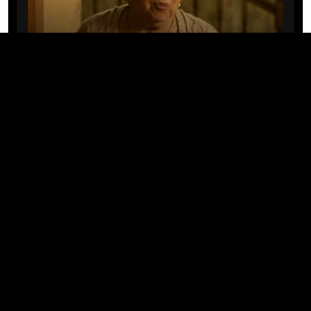
CINE/TV
Mary Rivera, a avó de Ned em
Homem-Aranha: Sem Volta Para
Casa, morre aos 82 anos
04/08/2026 · 08:05