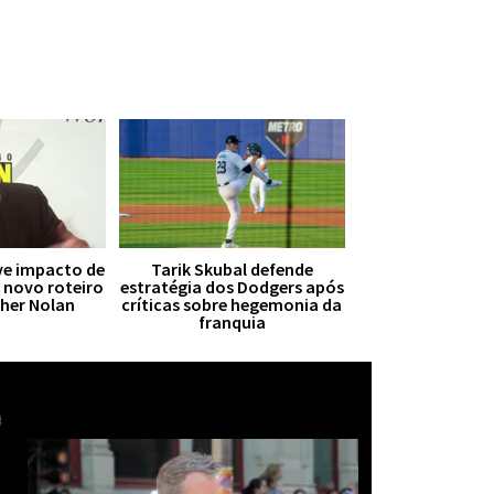
ive impacto de
Tarik Skubal defende
r novo roteiro
estratégia dos Dodgers após
pher Nolan
críticas sobre hegemonia da
franquia
Mais notícias