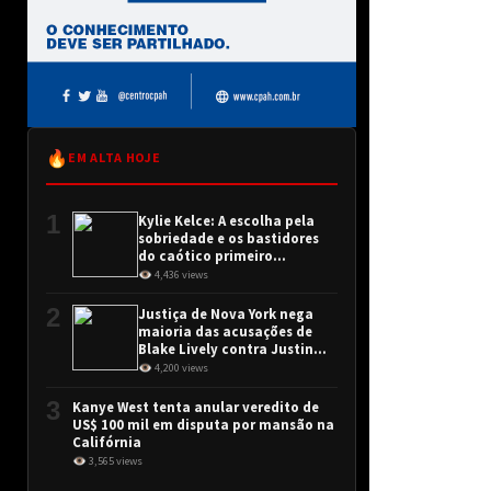
🔥
EM ALTA HOJE
1
Kylie Kelce: A escolha pela
sobriedade e os bastidores
do caótico primeiro
encontro
👁 4,436 views
2
Justiça de Nova York nega
maioria das acusações de
Blake Lively contra Justin
Baldoni
👁 4,200 views
3
Kanye West tenta anular veredito de
US$ 100 mil em disputa por mansão na
Califórnia
👁 3,565 views