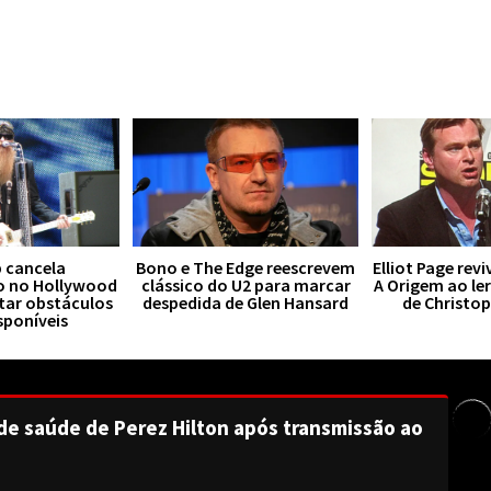
 cancela
Bono e The Edge reescrevem
Elliot Page rev
o no Hollywood
clássico do U2 para marcar
A Origem ao le
tar obstáculos
despedida de Glen Hansard
de Christo
sponíveis
de saúde de Perez Hilton após transmissão ao