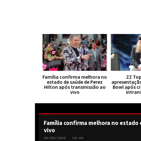
Família confirma melhora no
ZZ Top
estado de saúde de Perez
apresentaçã
Hilton após transmissão ao
Bowl após ci
vivo
intran
Família confirma melhora no estado 
vivo
06/08/2026 · 16:04