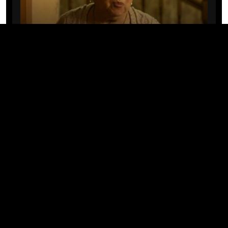
CINE/TV
Mary Rivera, a avó de Ned em
Homem-Aranha: Sem Volta Para
Casa, morre aos 82 anos
04/08/2026 · 08:05