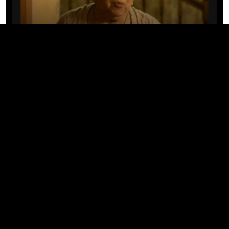
CINE/TV
Mary Rivera, a avó de Ned em
Homem-Aranha: Sem Volta Para
Casa, morre aos 82 anos
04/08/2026 · 08:05