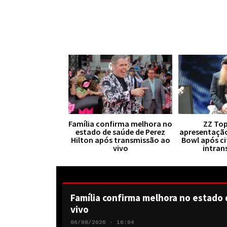
Família confirma melhora no
ZZ Top
estado de saúde de Perez
apresentaçã
Hilton após transmissão ao
Bowl após ci
vivo
intran
Família confirma melhora no estado 
vivo
06/08/2026 · 16:04