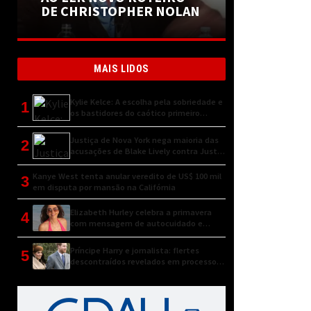
DE CHRISTOPHER NOLAN
MAIS LIDOS
Kylie Kelce: A escolha pela sobriedade e
1
os bastidores do caótico primeiro
encontro
Justiça de Nova York nega maioria das
2
acusações de Blake Lively contra Justin
Baldoni
Kanye West tenta anular veredito de US$ 100 mil
3
em disputa por mansão na Califórnia
Elizabeth Hurley celebra a primavera
4
com mensagem de autocuidado e
conexão natural
Príncipe Harry e jornalista: flertes
5
descontraídos revelados em processo
judicial