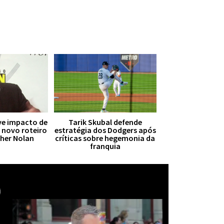
ive impacto de
Tarik Skubal defende
r novo roteiro
estratégia dos Dodgers após
pher Nolan
críticas sobre hegemonia da
franquia
Mais notícias