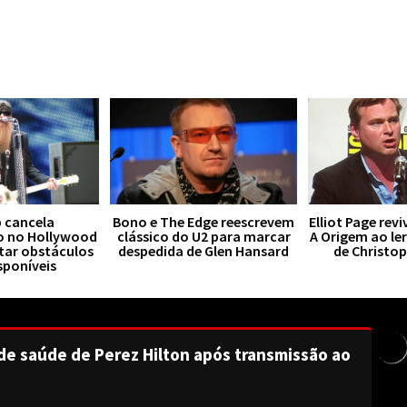
 cancela
Bono e The Edge reescrevem
Elliot Page rev
o no Hollywood
clássico do U2 para marcar
A Origem ao le
tar obstáculos
despedida de Glen Hansard
de Christo
sponíveis
de saúde de Perez Hilton após transmissão ao