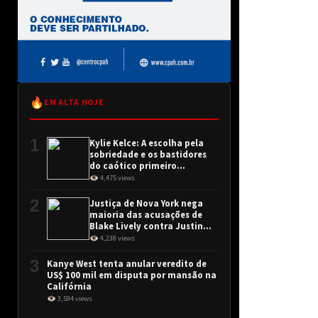
🔥
EM ALTA HOJE
1
Kylie Kelce: A escolha pela
sobriedade e os bastidores
do caótico primeiro
encontro
👁 4,475 views
2
Justiça de Nova York nega
maioria das acusações de
Blake Lively contra Justin
Baldoni
👁 4,238 views
3
Kanye West tenta anular veredito de
US$ 100 mil em disputa por mansão na
Califórnia
👁 3,594 views