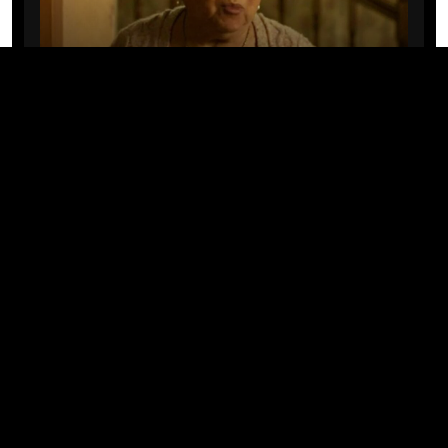
CINE/TV
Mary Rivera, a avó de Ned em
Homem-Aranha: Sem Volta Para
Casa, morre aos 82 anos
04/08/2026 · 08:05