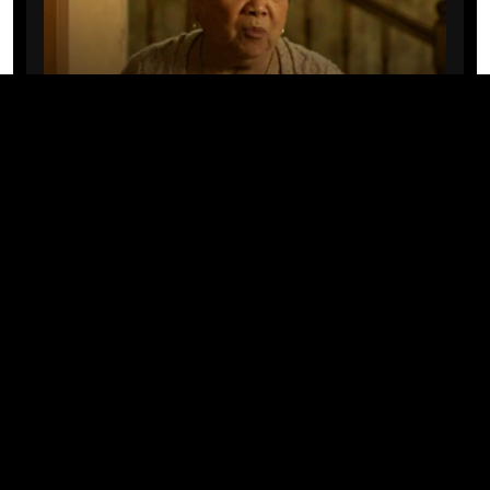
CINE/TV
Mary Rivera, a avó de Ned em
Homem-Aranha: Sem Volta Para
Casa, morre aos 82 anos
04/08/2026 · 08:05